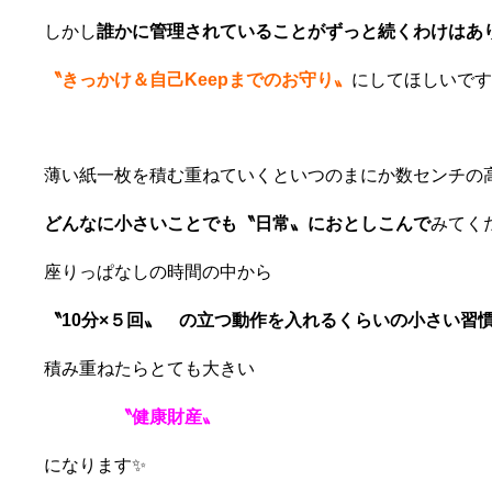
しかし
誰かに管理されていることがずっと続くわけはあ
〝きっかけ＆自己Keepまでのお守り〟
にしてほしいです
薄い紙一枚を積む重ねていくといつのまにか数センチの
どんなに小さいことでも〝日常〟におとしこんで
みてくだ
座りっぱなしの時間の中から
〝10分×５回〟 の立つ動作を入れるくらいの小さい習
積み重ねたらとても大きい
〝健康財産〟
になります✨