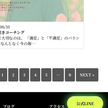
06/10
今咲きコーチング
に大切なのは、 「満足」と「不満足」のバラン
なんとなく今の毎…
1
2
3
4
5
…
8
NEXT »
公式LINE
ブログ
アクセス