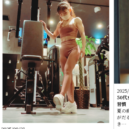
2025/
50
習慣
夏の
がだ
き…